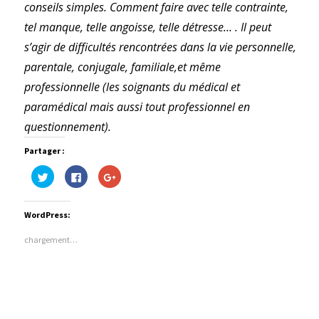
conseils simples. Comment faire avec telle contrainte,
tel manque, telle angoisse, telle détresse… . Il peut
s’agir de difficultés rencontrées dans la vie personnelle,
parentale, conjugale, familiale,et même
professionnelle (les soignants du médical et
paramédical mais aussi tout professionnel en
questionnement).
Partager :
Cliquez
Cliquez
Cliquez
pour
pour
pour
partager
partager
partager
sur
sur
sur
Twitter(ouvre
Facebook(ouvre
Google+
WordPress:
dans
dans
(ouvre
une
une
dans
nouvelle
nouvelle
une
chargement…
fenêtre)
fenêtre)
nouvelle
fenêtre)