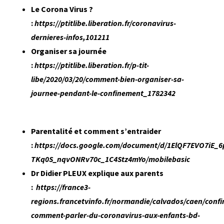
Le Corona Virus ?
:
https://ptitlibe.liberation.fr/coronavirus-
dernieres-infos,101211
Organiser sa journée
:
https://ptitlibe.liberation.fr/p-tit-
libe/2020/03/20/comment-bien-organiser-sa-
journee-pendant-le-confinement_1782342
Parentalité et comment s’entraider
:
https://docs.google.com/document/d/1ElQF7EVO7iE_6
TKq0S_nqvONRv70c_1C4Stz4mYo/mobilebasic
Dr Didier PLEUX explique aux parents
:
https://france3-
regions.francetvinfo.fr/normandie/calvados/caen/conf
comment-parler-du-coronavirus-aux-enfants-bd-