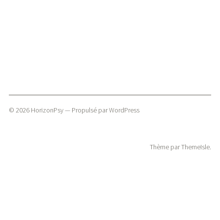
© 2026
HorizonPsy
— Propulsé par
WordPress
Thème par
ThemeIsle
.