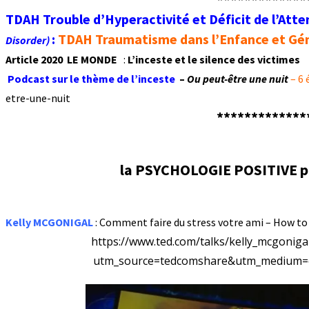
TDAH Trouble d’Hyperactivité et Déficit de l’Atte
:
TDAH Traumatisme dans l’Enfance et Gé
Disorder)
Article 2020 LE MONDE
:
L’inceste et le silence des victimes
Podcast sur le thème de l’inceste
–
Ou peut-être une nuit
– 6 
etre-une-nuit
*************
la PSYCHOLOGIE POSITIVE p
Kelly MCGONIGAL
: Comment faire du stress votre ami – How to
https://www.ted.com/talks/kelly_mcgonig
utm_source=tedcomshare&utm_medium=