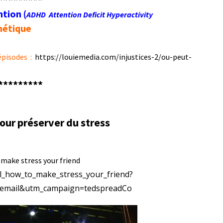
ntion (
ADHD Attention Deficit Hyperactivity
nétique
épisodes
:
https://louiemedia.com/injustices-2/ou-peut-
*********
our préserver
du stress
 make stress your friend
al_how_to_make_stress_your_friend?
email&utm_campaign=tedspreadCo