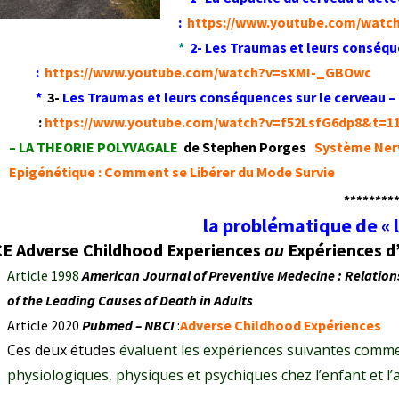
:
https://www.youtube.com/wat
*
2-
Les Traumas et leurs conséqu
:
https://www.youtube.com/watch?v=sXMI-_GBOwc
*
3-
Les Traumas et leurs conséquences sur le cerveau –
:
https://www.youtube.com/watch?v=f52LsfG6dp8&t=1
– LA THEORIE POLYVAGALE
de Stephen Porges
Système Nerv
Epigénétique : Comment se Libérer du Mode Survie
********
la problématique de « l
CE
Adverse Childhood Experiences
ou
Expériences d’
Article 1998
American Journal of Preventive Medecine :
Relation
of the Leading Causes of Death in Adults
Article 2020
Pubmed – NBCI
:
Adverse Childhood Expériences
Ces deux études
évaluent les expériences suivantes comme
physiologiques, physiques et psychiques chez l’enfant et l’