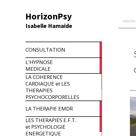
HorizonPsy
Articles
Isabelle Hamaide
3
CONSULTATION
articles
L'HYPNOSE
4
MEDICALE
articles
LA COHERENCE
7
9 
CARDIAQUE et LES
articles
THERAPIES
PSYCHOCORPORELLES
6
LA THERAPIE EMDR
articles
LES THERAPIES E.F.T.
5
et PSYCHOLOGIE
articles
ENERGETIQUE