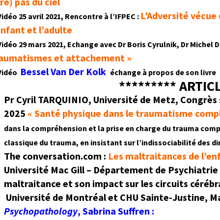
re) pas du ciel
L’Adversité vécue 
Vidéo 25 avril 2021, Rencontre à l’IFPEC :
enfant et l’adulte
Vidéo 29 mars 2021, Echange avec
Dr Boris Cyrulnik,
Dr Michel D
aumatismes et attachement »
Bessel Van Der Kolk
Vidéo
échange à propos de son livre
********* ARTIC
Pr Cyril TARQUINIO, Université de Metz, Congrès 
2025
« Santé physique dans le traumatisme comple
dans la compréhension et la prise en charge du trauma comp
classique du trauma, en insistant sur l’indissociabilité des
The conversation.com :
Les maltraitances de l’enf
Université Mac Gill
– Département de Psychiatrie 
maltraitance et son impact sur les circuits cérébr
Université de Montréal et CHU Sainte-Justine, M
Psychopathology
, Sabrina Suffren :