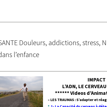
SANTE Douleurs, addictions, stress
dans l’enfance
septembre 2021 -
LA THERAPIE EMDR
IMPACT 
L’ADN, LE CERVEAU e
******
Videos d’Animat
–
LES TRAUMAS :
S’adapter et réagi
*
1- La Capacité du cerveau à déte