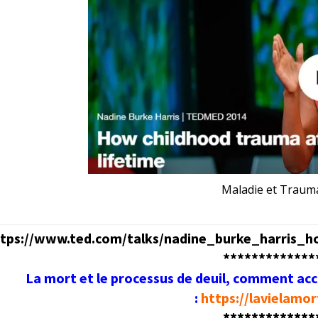
Maladie et Trauma
tps://www.ted.com/talks/nadine_burke_harris_
*************
La mort et le processus de deuil, comment a
:
https://lavielamor
*************