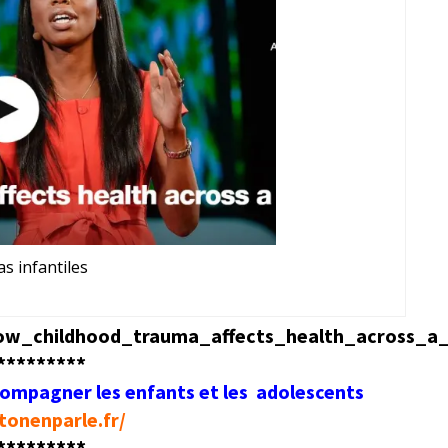
s infantiles
how_childhood_trauma_affects_health_across_a_
*********
ccompagner
les enfants et les adolescents
tonenparle.fr/
*********