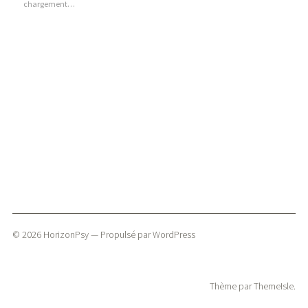
chargement…
fenêtre)
fenêtre)
nouvelle
fenêtre)
© 2026
HorizonPsy
— Propulsé par
WordPress
Thème par
ThemeIsle
.