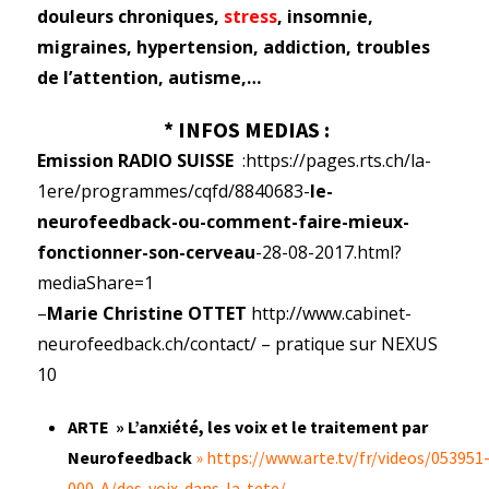
douleurs chroniques,
stress
, insomnie,
migraines, hypertension, addiction, troubles
de l’attention, autisme,…
* INFOS MEDIAS :
Emission RADIO SUISSE
:https://pages.rts.ch/la-
1ere/programmes/cqfd/8840683-
le-
neurofeedback-ou-comment-faire-mieux-
fonctionner-son-cerveau
-28-08-2017.html?
mediaShare=1
–
Marie Christine OTTET
http://www.cabinet-
neurofeedback.ch/contact/ – pratique sur NEXUS
10
ARTE » L’anxiété, les voix et le traitement par
Neurofeedback
»
https://www.arte.tv/fr/videos/053951
000-A/des-voix-dans-la-tete/