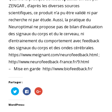
ZENGAR , d’après les diverses sources
scientifiques, ce produit n’a pu être validé ni par
recherche ni par étude. Aussi, la pratique du
Neuroptimal ne propose pas de bilan d’évaluation
des signaux du corps et du le cerveau, ni
d’entrainement du comportement avec feedback
des signaux du corps et des ondes cérébrales.
https://www.meignant.com/neurofeedback.html ;
http://www.neurofeedback-france.fr/9.html
– Mise en garde http://www.biofeedback.fr/
Partager :
Cliquez
Cliquez
Cliquez
pour
pour
pour
partager
partager
partager
sur
sur
sur
Twitter(ouvre
Facebook(ouvre
Google+
WordPress:
dans
dans
(ouvre
une
une
dans
nouvelle
nouvelle
une