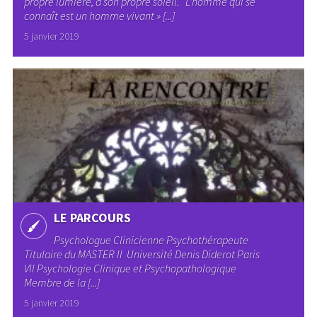
propre lumière, à son propre soleil. L’homme qui se
connaît est un homme vivant » [...]
5 janvier 2019
LE PARCOURS
Psychologue Clinicienne Psychothérapeute
Titulaire du MASTER II Université Denis Diderot Paris
VII Psychologie Clinique et Psychopathologique
Membre de la [...]
5 janvier 2019