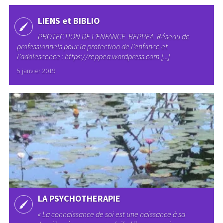
LIENS et BIBLIO
PROTECTION DE L’ENFANCE REPPEA Réseau de
professionnels pour la protection de l’enfance et
l’adolescence : https://reppea.wordpress.com [...]
5 janvier 2019
LA PSYCHOTHERAPIE
« La connaissance de soi est une naissance à sa