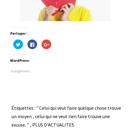
Partager :
Cliquez
Cliquez
Cliquez
pour
pour
pour
partager
partager
partager
sur
sur
sur
Twitter(ouvre
Facebook(ouvre
Google+
WordPress:
dans
dans
(ouvre
une
une
dans
nouvelle
nouvelle
une
chargement…
fenêtre)
fenêtre)
nouvelle
fenêtre)
Étiquettes :
" Celui qui veut faire quelque chose trouve
un moyen
,
celui qui ne veut rien faire trouve une
excuse. "
,
PLUS D'ACTUALITES