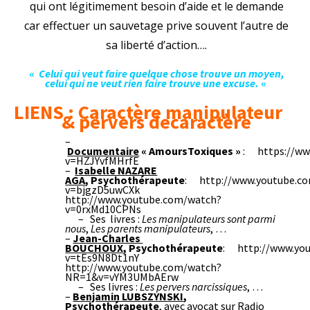
qui ont légitimement besoin d’aide et le demande
car effectuer un sauvetage prive souvent l’autre de
sa liberté d’action….
«
Celui qui veut faire quelque chose trouve un moyen,
celui qui ne veut rien faire trouve une excuse.
«
LIENS : Caractère manipulateur
& pervers decaractère
–
Documentaire
« AmoursToxiques »
:
https://w
v=HZJYvfMHrfE
–
Isabelle NAZARE
AGA
,
Psychothérapeute
:
http://www.youtube.c
v=bjgzD5uwCXk
http://www.youtube.com/watch?
v=0rxMd10CPNs
– Ses livres :
Les manipulateurs sont parmi
nous
,
Les parents manipulateurs
, …
–
Jean-Charles
BOUCHOUX
, Psychothérapeute
:
http://www.yo
v=tEs9N8Dt1nY
http://www.youtube.com/watch?
NR=1&v=vYM3UMbAErw
– Ses livres :
Les pervers narcissiques
, …
–
Benjamin LUBSZYNSKI
,
Psychothérapeute
, avec avocat sur Radio