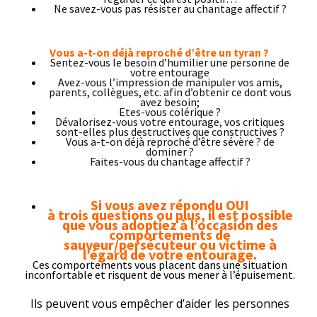
Ne savez-vous pas résister au chantage affectif ?
Vous a-t-on déjà reproché d’être un tyran ?
Sentez-vous le besoin d’humilier une personne de
votre entourage
Avez-vous l’impression de manipuler vos amis,
parents, collègues, etc. afin d’obtenir ce dont vous
avez besoin;
Etes-vous colérique ?
Dévalorisez-vous votre entourage, vos critiques
sont-elles plus destructives que constructives ?
Vous a-t-on déjà reproché d’être sévère ? de
dominer ?
Faites-vous du chantage affectif ?
Si vous avez répondu
OUI
à trois questions ou plus
,
il est possible
que
vous
adoptiez à l’occasion des
comportements de
sauveur/persécuteur ou victime à
l’égard de votre entourage.
Ces comportements vous placent dans une situation
inconfortable et risquent de vous mener à l’épuisement.
Ils peuvent vous empêcher d’aider les personnes