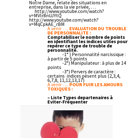
Notre Dame, relate des situations en
entreprise, dans la vie privée, …
http://www.youtube.com/watch?
v=MVlr8nUJYtQ
http://www.youtube.com/watch?
v=MqCpkAE_rBM
A venir ….
EVALUATION DU TROUBLE
DE PERSONNALITE :
Comptabiliser le nombre de points
en identifiant les indices utiles pour
repérer ce type de trouble de
personnalité.
-1° ) Personnalité narcissique :
à partir de 5 points
-2°) Manipulateur : à plus de 14
points
-3°) Pervers de caractère :
certains indices pèsent plus (2,3,4,
6,7,8, 11,12,13,17)
A venir ….
POUR FUIR LES AMOURS
TOXIQUES :
– Liste Types departenaires à
Eviter-Fréquenter