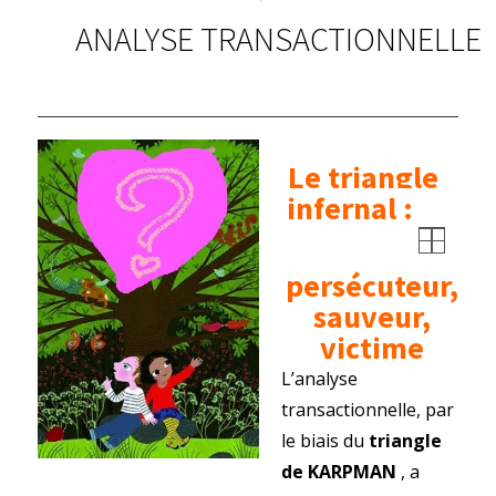
ANALYSE TRANSACTIONNELLE
1 novembre 2018 -
PLUS D'ACTUALITES
Le triangle
infernal :
persécuteur,
sauveur,
victime
L’analyse
transactionnelle, par
le biais du
triangle
de KARPMAN
, a