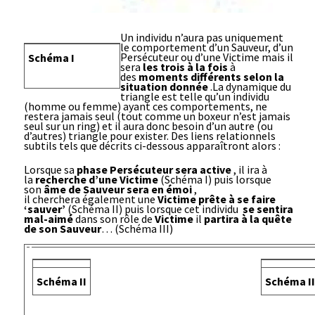
Un individu n’aura pas uniquement
le comportement d’un Sauveur, d’un
Persécuteur ou d’une Victime mais il
Schéma I
sera
les trois à la fois
à
des
moments différents
selon la
situation donnée
.La dynamique du
triangle est telle qu’un individu
(homme ou femme) ayant ces comportements, ne
restera jamais seul (tout comme un boxeur n’est jamais
seul sur un ring) et il aura donc besoin d’un autre (ou
d’autres) triangle pour exister. Des liens relationnels
subtils tels que décrits ci-dessous apparaîtront alors :
Lorsque sa
phase Persécuteur sera active
, il ira à
la
recherche d’une Victime
(Schéma I) puis lorsque
son
âme de Sauveur sera en émoi
,
il cherchera également une
Victime prête à se faire
‘sauver’
(Schéma II) puis lorsque cet individu
se sentira
mal-aimé
dans son rôle de
Victime
il
partira à la quête
de son Sauveur
… (Schéma III)
Schéma II
Schéma II