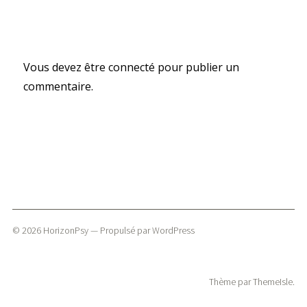
Laisser un commentaire
Vous devez
être connecté
pour publier un
commentaire.
© 2026
HorizonPsy
— Propulsé par
WordPress
Thème par
ThemeIsle
.