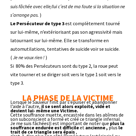
suis fâchée avec
elle/lui
c’est de ma faute si la situation ne
s’arrange pas.
)
Le Persécuteur de type 3
est complètement tourné
sur lui-même, n’extériorisant pas son agressivité mais
latournant sur lui-même. Elle se transforme en
automutilations, tentatives de suicide voir se suicide.
(
Je ne vaux rien !
)
Si 80% des Persécuteurs sont du type 2, la roue peut
vite tourner et se diriger soit vers le type 1 soit vers le
type 3.
LA PHASE DE LA VICTIME
Lorsque le Sauveur finit par s’épuiser et abandonner
l’aide à l’autre,
il se sent alors exploité, vidé et
devient lui- même une Victime.
Cette souffrance muette, encastrée dans les abîmes de
son subconscient a formé et créé ce triangle infernal.
Je me suis fâchéesIl est important de noter que
plus la
souffrance endurée est difficile
et
ancienne
,
plus
le
trait de ce triangle sera épais
,