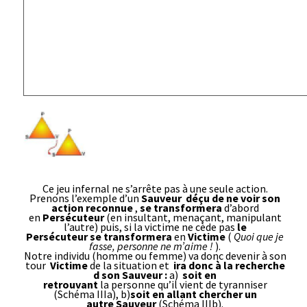
Ce jeu infernal ne s’arrête pas à une seule action.
Prenons l’exemple d’un
Sauveur
déçu de ne voir son
action reconnue
,
se transformera
d’abord
en
Persécuteur
(en insultant, menaçant, manipulant
l’autre) puis, si la victime ne cède pas
le
Persécuteur se transformera
en
Victime
(
Quoi que je
fasse, personne ne m’aime
!
).
Notre individu (homme ou femme) va donc devenir à son
tour
Victime
de la situation et
ira donc à la recherche
d son Sauveur :
a)
soit en
retrouvant
la personne qu’il vient de tyranniser
(Schéma IIIa), b)
soit en allant chercher un
autre Sauveur
(Schéma IIIb).