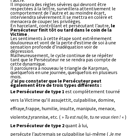
l’autre.
Il imposera des règles sévères qui devront être
respectées à la lettre, surveillera attentivement le
comportement de l’autre et au moindre écart,
interviendra sévèrement.Il se mettra en colère et
menacera de couper les privilèges.
En harcelant, contrôlant et persécutant l’autre,
le
Persécuteur finit tôt ou tard dans le coin de la
Victime
.
Les sentiments à cette étape sont extrêmement
douloureux et vont de la perte d’estime de soi à une
sensation profonde d’inadéquation voir de
dépression.
Malheureusement, le cycle continue de se répéter
tant que le Persécuteur ne se rendra pas compte de
cette dynamique.
Il parcourera à nouveau le triangle de Karpman,
quelquefois en une journée, quelquefois en plusieurs
mois.
J’ai pu constater que le Persécuteur
peut
également être de trois types différents :
Le Persécuteur de type 1
est complètement tourné
vers la Victime qu’il assujettit, culpabilise, domine,
effraye,frappe, humilie, insulte, manipule, menace,
violente,tyrannise, etc. ( »
Tu est nul/le, tu ne vaux rien !
« )
Le Persécuteur de type 2
quant à lui,
persécute l’autremais se culpabilise lui-même (
Je me